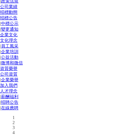
|
政策法規
公司業績
招標動態
招標公告
|
中標公示
|
變更通知
企業文化
文化理念
|
員工風采
|
企業培訓
|
公益活動
|
微博和微信
資質榮譽
公司資質
|
企業榮譽
加入我們
人才理念
|
薪酬福利
|
招聘公告
|
在線應聘
1
2
3
4