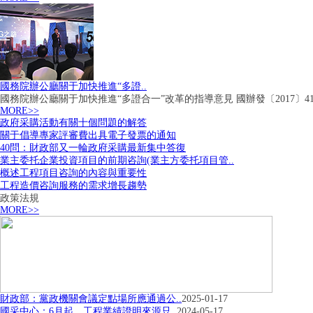
國務院辦公廳關于加快推進“多證..
國務院辦公廳關于加快推進“多證合一”改革的指導意見 國辦發〔2017〕41
MORE>>
政府采購活動有關十個問題的解答
關于倡導專家評審費出具電子發票的通知
40問：財政部又一輪政府采購最新集中答復
業主委托企業投資項目的前期咨詢(業主方委托項目管..
概述工程項目咨詢的內容與重要性
工程造價咨詢服務的需求增長趨勢
政策法規
MORE>>
財政部：黨政機關會議定點場所應通過公..
2025-01-17
國采中心：6月起，工程業績證明來源只..
2024-05-17