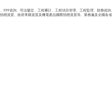
PPP咨詢、司法鑒定、工程審計、工程項目管理、工程監理、財務咨詢、
程招標資質、政府釆購資質及機電產品國際招標資質等。業務遍及全國各省市