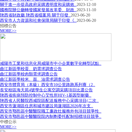
關于進一步提高政府采購透明度和采購效..
2023-12-10
國務院辦公廳轉發國家發展改革委、財政..
2023-11-10
陜西省財政廳 陜西省檔案局 關于印發..
2023-06-20
西安市人力資源和社會保障局關于印發《..
2023-06-20
招標公告
MORE>>
咸陽市工業和信息化局咸陽市中小企業數字化轉型試點..
曲江新區學校蛋、奶需求調查公告
曲江新區學校肉類需求調查公告
曲江新區學校米、面、油需求調查公告
西安市體育局（本級）西安市10公里路跑系列賽（2..
長安校區海天苑4號學生公寓空調采購項目比選公告
陜西省疾病預防控制中心艾性所HIV-1基因型耐藥..
陜西省人民醫院西咸院區配送服務中心采購項目(二次..
西安市蓮湖區住房和城市建設局蓮湖區2026年次支..
西安市鄠邑區中醫醫院職工廉政灶服務外包項目競爭性..
西安市鄠邑區中醫醫院院內制劑委托配制招標項目競爭..
中標公示
MORE>>