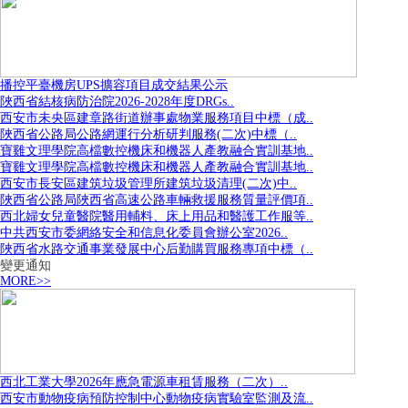
播控平臺機房UPS擴容項目成交結果公示
陜西省結核病防治院2026-2028年度DRGs..
西安市未央區建章路街道辦事處物業服務項目中標（成..
陜西省公路局公路網運行分析研判服務(二次)中標（..
寶雞文理學院高檔數控機床和機器人產教融合實訓基地..
寶雞文理學院高檔數控機床和機器人產教融合實訓基地..
西安市長安區建筑垃圾管理所建筑垃圾清理(二次)中..
陜西省公路局陜西省高速公路車輛救援服務質量評價項..
西北婦女兒童醫院醫用輔料、床上用品和醫護工作服等..
中共西安市委網絡安全和信息化委員會辦公室2026..
陜西省水路交通事業發展中心后勤購買服務專項中標（..
變更通知
MORE>>
西北工業大學2026年應急電源車租賃服務（二次）..
西安市動物疫病預防控制中心動物疫病實驗室監測及流..