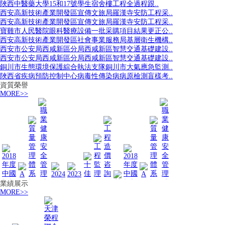
陜西中醫藥大學15和17號學生宿舍樓工程全過程跟..
西安高新技術產業開發區宣傳文旅局羅漢寺安防工程采..
西安高新技術產業開發區宣傳文旅局羅漢寺安防工程采..
寶雞市人民醫院眼科醫療設備一批采購項目結果更正公..
西安高新技術產業開發區社會事業服務局基層衛生機構..
西安市公安局西咸新區分局西咸新區智慧交通基礎建設..
西安市公安局西咸新區分局西咸新區智慧交通基礎建設..
銅川市生態環境保護綜合執法支隊銅川市大氣應急監測..
陜西省疾病預防控制中心病毒性傳染病病原檢測盲樣考..
資質榮譽
MORE>>
業績展示
MORE>>
A
2024
2023
A
質
十
工
工
營
質